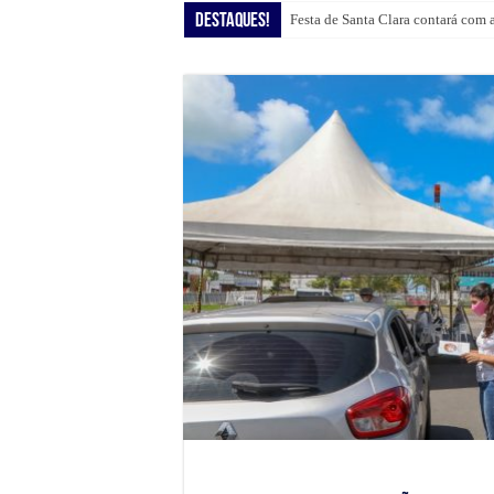
Destaques!
Festa de Santa Clara contará com 
Shopping Guararapes presenteia c