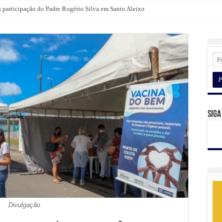
a participação do Padre Rogério Silva em Santo Aleixo
lientes com camiseta da Broomer nas compras para o Dia dos Pais
Siga
Divulgação