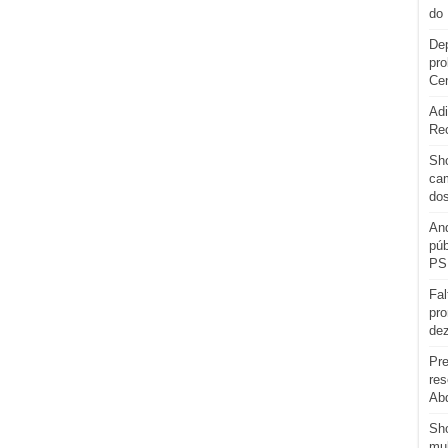
do 
Dep
pro
Cen
Adi
Re
Sho
cam
do
And
púb
PS
Fal
pro
de
Pre
res
Abd
Sh
mul