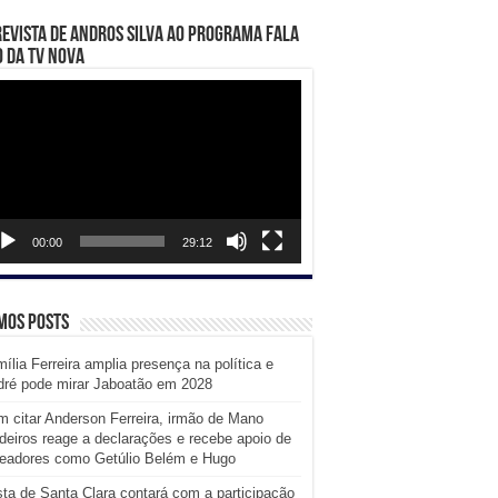
evista de Andros Silva ao programa Fala
 da TV Nova
ador
eo
00:00
29:12
mos posts
ília Ferreira amplia presença na política e
dré pode mirar Jaboatão em 2028
 citar Anderson Ferreira, irmão de Mano
eiros reage a declarações e recebe apoio de
readores como Getúlio Belém e Hugo
ta de Santa Clara contará com a participação