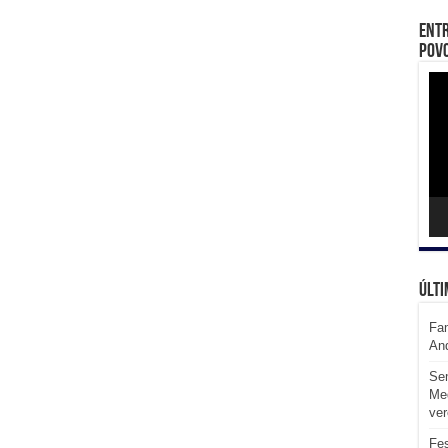
Entr
Povo
Toc
de
víd
Últi
Fam
An
Sem
Med
ve
Fes