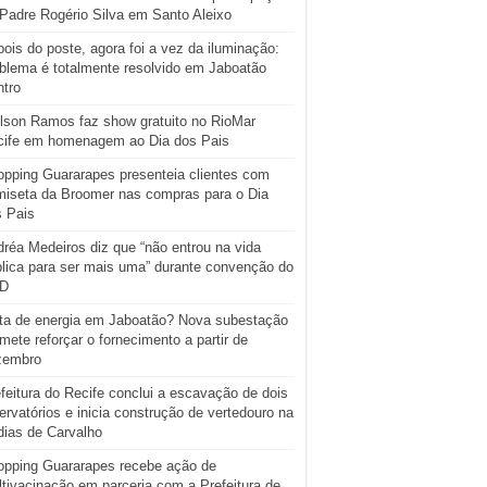
Padre Rogério Silva em Santo Aleixo
ois do poste, agora foi a vez da iluminação:
blema é totalmente resolvido em Jaboatão
tro
lson Ramos faz show gratuito no RioMar
cife em homenagem ao Dia dos Pais
pping Guararapes presenteia clientes com
iseta da Broomer nas compras para o Dia
s Pais
réa Medeiros diz que “não entrou na vida
lica para ser mais uma” durante convenção do
D
ta de energia em Jaboatão? Nova subestação
mete reforçar o fornecimento a partir de
zembro
feitura do Recife conclui a escavação de dois
ervatórios e inicia construção de vertedouro na
ias de Carvalho
opping Guararapes recebe ação de
tivacinação em parceria com a Prefeitura de