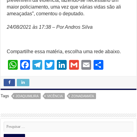
prevenirem da violência, fazendo-se necessário um
maior policiamento, uma vez que várias vidas são ali
ameaçadas”, comentou o deputado.
24/08/2021 às 17:38 – Por Andros Silva
Compartilhe essa matéria, escolha uma rede abaixo.
W
F
T
T
Li
G
E
S
h
a
el
wi
n
m
m
h
at
c
e
tt
k
ail
ail
ar
s
e
gr
er
e
e
Tags
JOAQUIMLIRA
VICÊNCIA
ZONADAMATA
A
b
a
dI
p
o
m
n
p
o
k