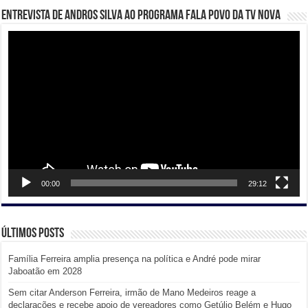
Entrevista de Andros Silva ao programa Fala Povo da TV Nova
Tocador
de
vídeo
00:00
29:12
Últimos posts
Família Ferreira amplia presença na política e André pode mirar
Jaboatão em 2028
Sem citar Anderson Ferreira, irmão de Mano Medeiros reage a
declarações e recebe apoio de vereadores como Getúlio Belém e Hugo