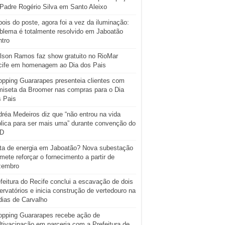
Padre Rogério Silva em Santo Aleixo
ois do poste, agora foi a vez da iluminação:
blema é totalmente resolvido em Jaboatão
tro
lson Ramos faz show gratuito no RioMar
cife em homenagem ao Dia dos Pais
pping Guararapes presenteia clientes com
iseta da Broomer nas compras para o Dia
s Pais
réa Medeiros diz que “não entrou na vida
lica para ser mais uma” durante convenção do
D
ta de energia em Jaboatão? Nova subestação
mete reforçar o fornecimento a partir de
zembro
feitura do Recife conclui a escavação de dois
ervatórios e inicia construção de vertedouro na
ias de Carvalho
opping Guararapes recebe ação de
tivacinação em parceria com a Prefeitura de