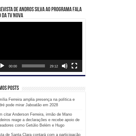
evista de Andros Silva ao programa Fala
 da TV Nova
ador
eo
00:00
29:12
mos posts
ília Ferreira amplia presença na política e
dré pode mirar Jaboatão em 2028
 citar Anderson Ferreira, irmão de Mano
eiros reage a declarações e recebe apoio de
readores como Getúlio Belém e Hugo
ta de Santa Clara contará com a participação