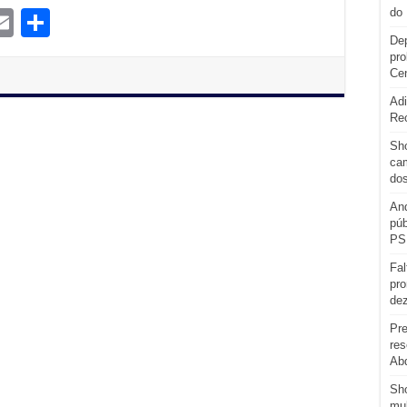
do 
E
S
Dep
m
m
h
pro
l
ail
ar
Cen
e
Adi
Re
Sho
cam
do
And
púb
PS
Fal
pro
de
Pre
res
Abd
Sh
mul