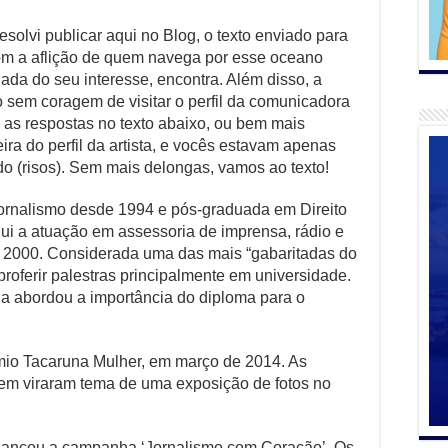
olvi publicar aqui no Blog, o texto enviado para
om a aflição de quem navega por esse oceano
ada do seu interesse, encontra. Além disso, a
 sem coragem de visitar o perfil da comunicadora
as as respostas no texto abaixo, ou bem mais
ira do perfil da artista, e vocês estavam apenas
do (risos). Sem mais delongas, vamos ao texto!
rnalismo desde 1994 e pós-graduada em Direito
ui a atuação em assessoria de imprensa, rádio e
o 2000. Considerada uma das mais “gabaritadas do
roferir palestras principalmente em universidade.
 abordou a importância do diploma para o
o Tacaruna Mulher, em março de 2014. As
m viraram tema de uma exposição de fotos no
 lançou a campanha ‘Jornalismo com Coração’. Os