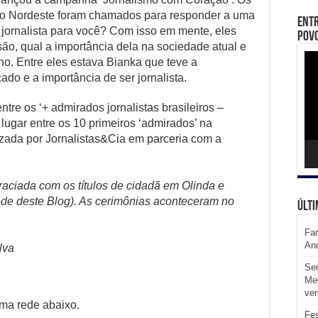
bo Nordeste foram chamados para responder a uma
Entr
r jornalista para você? Com isso em mente, eles
Povo
ão, qual a importância dela na sociedade atual e
Toc
lho. Entre eles estava Bianka que teve a
de
víd
ado e a importância de ser jornalista.
tre os ‘+ admirados jornalistas brasileiros –
 lugar entre os 10 primeiros ‘admirados’ na
izada por Jornalistas&Cia em parceria com a
raciada com os títulos de cidadã em Olinda e
de deste Blog). As cerimônias aconteceram no
Últi
Fam
An
lva
Sem
Med
ve
uma rede abaixo.
Fes