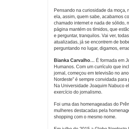
Pensando na curiosidade da moça, res
ela, assim, quem sabe, acabamos c
chamado internet e nada de sólido, n
página mantém os tímidos, que estão
e perguntar, tranquilos. Vai ver, tod
atualizadas, já se encontrem de bobe
perguntando no lugar, digamos, erra
Bianka Carvalho…
É formada em Jo
Humanos. Com um currículo que incl
jornal, começou em televisão no an
Nordeste” é sempre convidada para p
Na Universidade Joaquim Nabuco ela
exercício do jornalismo.
Foi uma das homenageadas do Prêmi
mulheres destacadas pela homenage
shopping com o mesmo nome.
Em julho de 2015 a Globo Nordeste