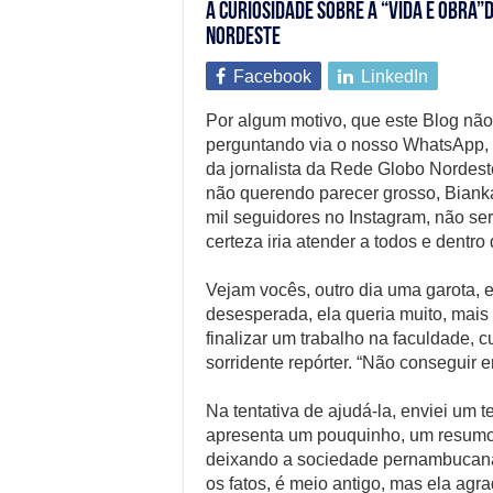
A curiosidade sobre a “vida e obra”
Nordeste
Facebook
LinkedIn
Por algum motivo, que este Blog não 
perguntando via o nosso WhatsApp, e 
da jornalista da Rede Globo Nordeste
não querendo parecer grosso, Biank
mil seguidores no Instagram, não seri
certeza iria atender a todos e dent
Vejam vocês, outro dia uma garota, e
desesperada, ela queria muito, mai
finalizar um trabalho na faculdade, 
sorridente repórter. “Não conseguir 
Na tentativa de ajudá-la, enviei um te
apresenta um pouquinho, um resumo,
deixando a sociedade pernambucana
os fatos, é meio antigo, mas ela agra